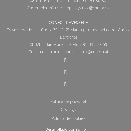
08011- Barcelona - Telèfon: 93 451 80 80
Correu electrònic:
recepciogranvia@conex.cat
CONEX-TRAVESSERA
Travessera de Les Corts, 39-43, 2ª planta (entrada pel carrer Aurora
Bertrana)
08028 - Barcelona - Telèfon: 93 333 77 59
Correu electrònic:
conex-central@conex.cat
Política de privacitat
Avís legal
Política de cookies
Desarrollado por Bú-ho